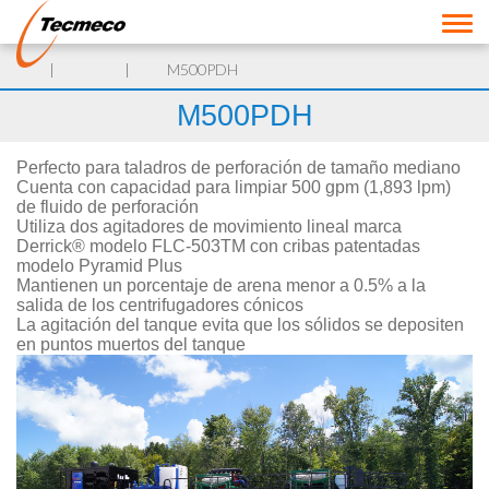
Industrias
M500PDH
M500PDH
Aplicaciones
Perfecto para taladros de perforación de tamaño mediano
Productos y Tecnologías
Cuenta con capacidad para limpiar 500 gpm (1,893 lpm)
de fluido de perforación
Utiliza dos agitadores de movimiento lineal marca
Marcas
Derrick® modelo FLC-503TM con cribas patentadas
modelo Pyramid Plus
Mantienen un porcentaje de arena menor a 0.5% a la
Partes y servicios
salida de los centrifugadores cónicos
La agitación del tanque evita que los sólidos se depositen
Contacto
en puntos muertos del tanque