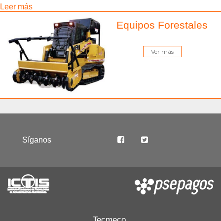
informado que tengo derecho a conocer,
Leer más
actualizar, rectificar mis datos personales,
solicitar prueba de la autorización otorgada, ser
Equipos Forestales
informado sobre el uso dado a los mismos,
presentar quejas ante la SIC por infracción a la
ley, revocar la autorización y/o solicitar la
Ver más
supresión de mis datos cuando sea procedente
y acceder en forma gratuita a los mismos.
Estos derechos se podrán ejercer mediante
solicitud escrita al correo
electrónico:
info@tecmeco.com
o radicando su
solicitud en nuestra oficina ubicada en la
Carrera
72K # 37 sur – 70
, en cumplimiento de la Ley
1581 de 2012, el Decreto 1377 de 2013 y
demás normas concordantes.
Síganos
La política de tratamiento y protección de datos,
así como el aviso de privacidad los podrá
encontrar en nuestra página
web
www.tecmeco.com
.
Tecmeco.